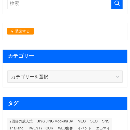
購読する
カテゴリー
カ
テ
ゴ
リ
ー
タグ
2回目の成人式
JING JING Mookata JP
MEO
SEO
SNS
Thailand
TWENTY FOUR
WEB集客
イベント
エカマイ