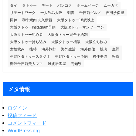
タイ
タトゥー
デート
バンコク
ホームページ
ムーガタ
リモートワーク
一人飲み大阪
刺青
千日前グルメ
吉田沙保里
同伴
和牛焼肉 丸久伊藤
大阪タトゥー18歳以上
大阪タトゥーInstagram予約
大阪タトゥーマンツーマン
大阪タトゥー初心者
大阪タトゥー完全予約制
大阪タトゥー持ち込み
大阪タトゥー相談
大阪立ち飲み
女性飲み
接待
海外旅行
海外生活
海外移住
焼肉
生野
生野区タトゥースタジオ
生野区タトゥー予約
移住準備
転職
難波千日前美人ママ
難波居酒屋
高知県
メタ情報
ログイン
投稿フィード
コメントフィード
WordPress.org