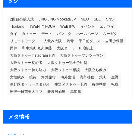
ー
タグ
2回目の成人式
JING JING Mookata JP
MEO
SEO
SNS
Thailand
TWENTY FOUR
WEB集客
イベント
エカマイ
タイ
タトゥー
デート
バンコク
ホームページ
ムーガタ
リモートワーク
一人飲み大阪
刺青
千日前グルメ
吉田沙保里
同伴
和牛焼肉 丸久伊藤
大阪タトゥー18歳以上
大阪タトゥーInstagram予約
大阪タトゥーマンツーマン
大阪タトゥー初心者
大阪タトゥー完全予約制
大阪タトゥー持ち込み
大阪タトゥー相談
大阪立ち飲み
女性飲み
接待
海外旅行
海外生活
海外移住
焼肉
生野
生野区タトゥースタジオ
生野区タトゥー予約
移住準備
転職
難波千日前美人ママ
難波居酒屋
高知県
メタ情報