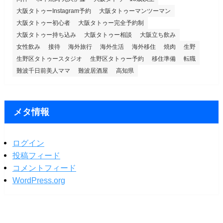
大阪タトゥーInstagram予約
大阪タトゥーマンツーマン
大阪タトゥー初心者
大阪タトゥー完全予約制
大阪タトゥー持ち込み
大阪タトゥー相談
大阪立ち飲み
女性飲み
接待
海外旅行
海外生活
海外移住
焼肉
生野
生野区タトゥースタジオ
生野区タトゥー予約
移住準備
転職
難波千日前美人ママ
難波居酒屋
高知県
メタ情報
ログイン
投稿フィード
コメントフィード
WordPress.org