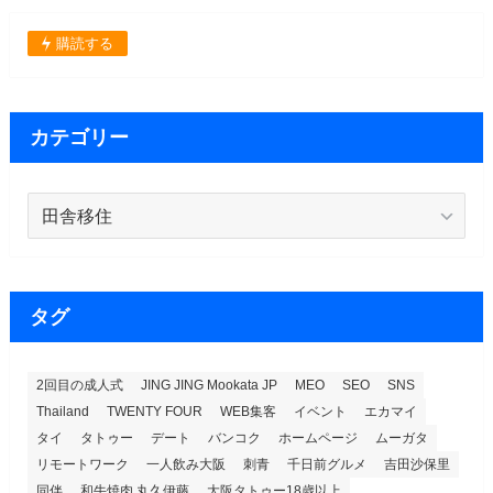
購読する
カテゴリー
カ
テ
ゴ
リ
ー
タグ
2回目の成人式
JING JING Mookata JP
MEO
SEO
SNS
Thailand
TWENTY FOUR
WEB集客
イベント
エカマイ
タイ
タトゥー
デート
バンコク
ホームページ
ムーガタ
リモートワーク
一人飲み大阪
刺青
千日前グルメ
吉田沙保里
同伴
和牛焼肉 丸久伊藤
大阪タトゥー18歳以上