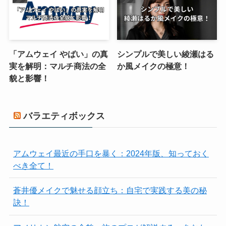
「アムウェイ やばい」の真
シンプルで美しい綾瀬はる
実を解明：マルチ商法の全
か風メイクの極意！
貌と影響！
バラエティボックス
アムウェイ最近の手口を暴く：2024年版、知っておく
べき全て！
蒼井優メイクで魅せる顔立ち：自宅で実践する美の秘
訣！