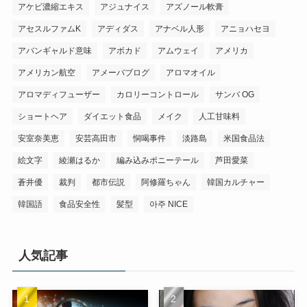
アケビ濃縮エキス
アジュナイス
アズノール軟膏
アセスルファムK
アディダス
アナベル人形
アニョハセヨ
アバンギャルド意味
アボカド
アムウェイ
アメリカ
アメリカン航空
アメーバブログ
アロマオイル
アロマディフューザー
カロリーコントロール
サンバ OG
ショートヘア
ダイエット食品
メイク
人工甘味料
安室奈美恵
安芸高田市
恫喝事件
淡路島
米国食品法
絵文字
綾瀬はるか
編み込みポニーテール
芦田愛菜
蒼井優
裁判
都市伝説
阿修羅ちゃん
韓国カルチャー
韓国語
食品安全性
髪型
아주 NICE
人気記事