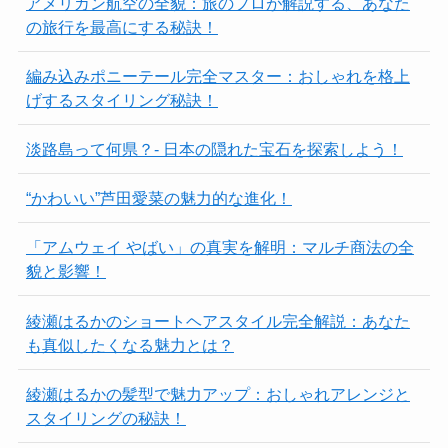
アメリカン航空の全貌：旅のプロが解説する、あなた
の旅行を最高にする秘訣！
編み込みポニーテール完全マスター：おしゃれを格上
げするスタイリング秘訣！
淡路島って何県？- 日本の隠れた宝石を探索しよう！
“かわいい”芦田愛菜の魅力的な進化！
「アムウェイ やばい」の真実を解明：マルチ商法の全
貌と影響！
綾瀬はるかのショートヘアスタイル完全解説：あなた
も真似したくなる魅力とは？
綾瀬はるかの髪型で魅力アップ：おしゃれアレンジと
スタイリングの秘訣！