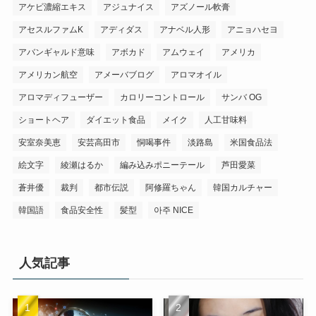
アケビ濃縮エキス
アジュナイス
アズノール軟膏
アセスルファムK
アディダス
アナベル人形
アニョハセヨ
アバンギャルド意味
アボカド
アムウェイ
アメリカ
アメリカン航空
アメーバブログ
アロマオイル
アロマディフューザー
カロリーコントロール
サンバ OG
ショートヘア
ダイエット食品
メイク
人工甘味料
安室奈美恵
安芸高田市
恫喝事件
淡路島
米国食品法
絵文字
綾瀬はるか
編み込みポニーテール
芦田愛菜
蒼井優
裁判
都市伝説
阿修羅ちゃん
韓国カルチャー
韓国語
食品安全性
髪型
아주 NICE
人気記事