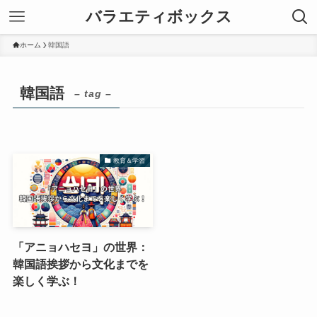
バラエティボックス
ホーム
韓国語
韓国語
– tag –
教育＆学習
「アニョハセヨ」の世界：
韓国語挨拶から文化までを
楽しく学ぶ！