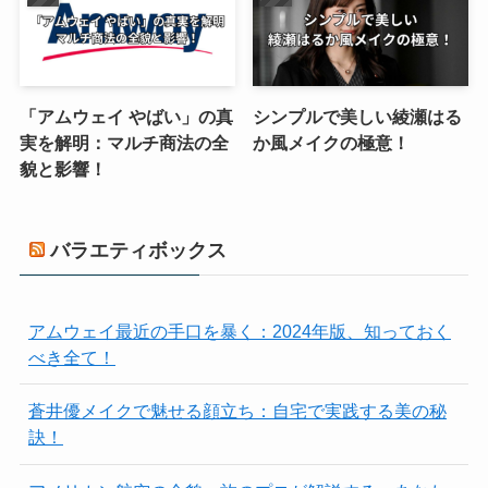
「アムウェイ やばい」の真
シンプルで美しい綾瀬はる
実を解明：マルチ商法の全
か風メイクの極意！
貌と影響！
バラエティボックス
アムウェイ最近の手口を暴く：2024年版、知っておく
べき全て！
蒼井優メイクで魅せる顔立ち：自宅で実践する美の秘
訣！