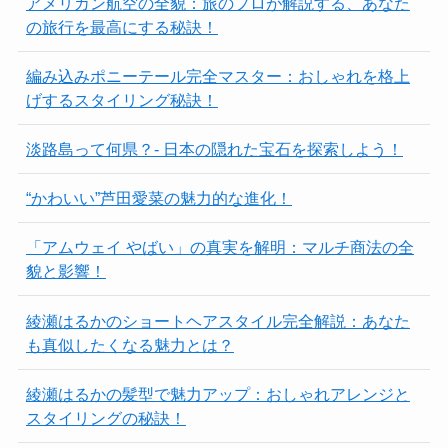
アメリカン航空の全貌：旅のプロが解説する、あなた
の旅行を最高にする秘訣！
編み込みポニーテール完全マスター：おしゃれを格上
げするスタイリング秘訣！
淡路島って何県？- 日本の隠れた宝石を探索しよう！
“かわいい”芦田愛菜の魅力的な進化！
「アムウェイ やばい」の真実を解明：マルチ商法の全
貌と影響！
綾瀬はるかのショートヘアスタイル完全解説：あなた
も真似したくなる魅力とは？
綾瀬はるかの髪型で魅力アップ：おしゃれアレンジと
スタイリングの秘訣！