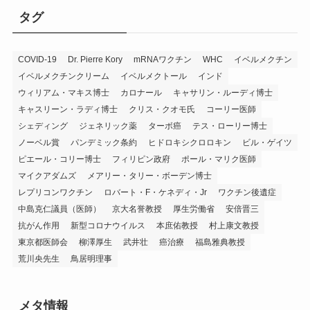
リ
タグ
ー
COVID-19
Dr. Pierre Kory
mRNAワクチン
WHC
イベルメクチン
イベルメクチンクリーム
イベルメクトール
インド
ウィリアム・マキス博士
カロナール
キャサリン・ルーディ博士
キャスリーン・ラディ博士
クリス・クオモ氏
コーリー医師
シェディング
ジェネリック薬
ターボ癌
テス・ローリー博士
ノーベル賞
パンデミック条約
ヒドロキシクロロキン
ビル・ゲイツ
ピエール・コリー博士
フィリピン政府
ポール・マリク医師
マイクアダムズ
メアリー・タリー・ボーデン博士
レプリコンワクチン
ロバート・F・ケネディ・Jr
ワクチン後遺症
中島克仁議員（医師）
京大名誉教授
厚生労働省
安倍晋三
抗がん作用
新型コロナウイルス
本庶佑教授
村上康文教授
東京都医師会
柳澤厚生
武井壮
癌治療
福島雅典教授
荒川央先生
鳥居明理事
メタ情報