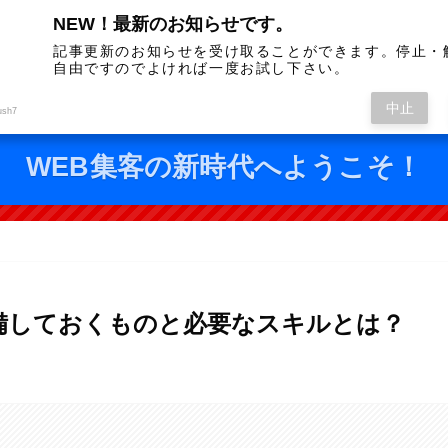
NEW！最新のお知らせです。
式アカウント
管理人プロフィール
サイトマッ
記事更新のお知らせを受け取ることができます。停止・
ine
profile
site map
自由ですのでよければ一度お試し下さい。
中止
デジタル集客ラボ
ush7
WEB集客の新時代へようこそ！
備しておくものと必要なスキルとは？