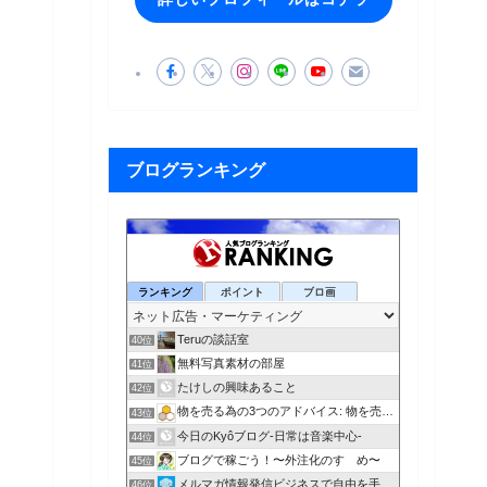
ブログランキング
ランキング
ポイント
ブロ画
Teruの談話室
40位
無料写真素材の部屋
41位
たけしの興味あること
42位
物を売る為の3つのアドバイス: 物を売る為の３つのアドバイス
43位
今日のKyôブログ-日常は音楽中心-
44位
ブログで稼ごう！〜外注化のすゝめ〜
45位
メルマガ情報発信ビジネスで自由を手に入れる人生の作り方講座
46位