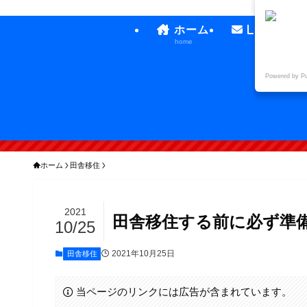
ホーム
LINE公
home
official l
Powered by P
ホーム
田舎移住
2021
田舎移住する前に必ず準
10/25
2021年10月25日
田舎移住
当ページのリンクには広告が含まれています。