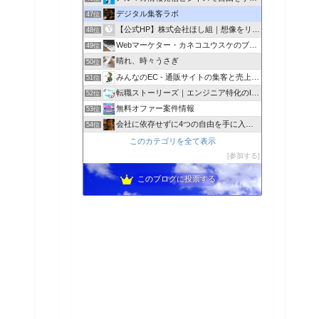
デジタル集客ラボ
47位
【公式HP】株式会社ほし組｜想像をリアルにする会社ー熊本ー
48位
Webマーケター・カネコユウスケのブログ
49位
晴れ、時々うさぎ
50位
みんなのEC - 通販サイトの集客と売上げアップ
51位
転職ストーリーズ｜エンジニア特化のIT/Web系情報メディア
52位
無料オファー案件情報
53位
会社に依存せずに4つの自由を手に入れよう
54位
このカテゴリを全て表示
参加する
このブログに投票する