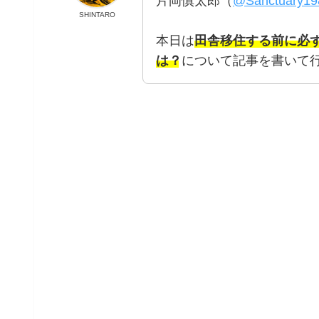
片岡慎太郎（
@Sanctuary19
SHINTARO
本日は
田舎移住する前に必
は？
について記事を書いて