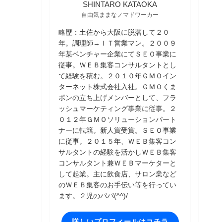
SHINTARO KATAOKA
自由気ままなノマドワーカー
略歴：土佐から大阪に脱藩して２０
年。調理師→ＩＴ営業マン。２００９
年某ベンチャー企業にてＳＥＯ事業に
従事。ＷＥＢ集客コンサルタントとし
て経験を積む。２０１０年ＧＭＯイン
ターネット株式会社入社。ＧＭＯくま
ポンの立ち上げメンバーとして、フラ
ッシュマーケティング事業に従事。２
０１２年ＧＭＯソリューションパート
ナーに転籍。新人賞受賞。ＳＥＯ事業
に従事。２０１５年、ＷＥＢ集客コン
サルタントの経験を活かしＷＥＢ集客
コンサルタント兼ＷＥＢマーケターと
して起業。主に飲食店、サロン業など
のＷＥＢ集客のお手伝い等を行ってい
ます。２児のパパ(^^)/
詳しいプロフィールはコチラ